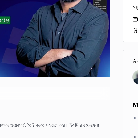
A 
M
াদার ওয়েবসাইট তৈরি করতে সহায়তা করে। মিক্সমি’র ওয়েবফ্লো