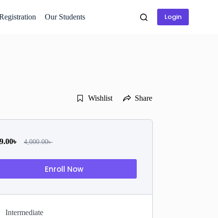
Login
 Registration
Our Students
Wishlist
Share
9.00
৳
4,000.00
৳
Enroll Now
Intermediate