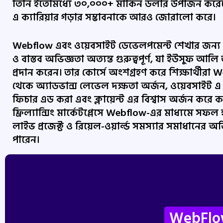
তিনি ইতোমধ্যে ৩০,০০০+ মার্কিন ডলার উপার্জন কর
এ ক্যারিয়ার গড়ার সম্ভাবনাকে আরও জোরালো করে।
Webflow এবং ওয়েবসাইট ডেভেলপমেন্ট শেখার জন্
ও বাস্তব অভিজ্ঞতা অত্যন্ত গুরুত্বপূর্ণ, যা ইউসুফ আলি 
প্রদান করেন। তার কোর্সে অংশগ্রহণ করে শিক্ষার্থীরা
থেকে অ্যাডভান্স লেভেল দক্ষতা অর্জন, ওয়েবসাইট এ 
ফিচার এড করা এবং ক্লায়েন্ট এর বিশ্বাস অর্জন করে 
ফ্রিল্যান্সিং মার্কেটপ্লেসে Webflow-এর মাধ্যমে স
লাইভ প্রজেক্ট ও রিয়েল-ওয়ার্ল্ড সমস্যার সমাধানের
পারেন।
WebFlow