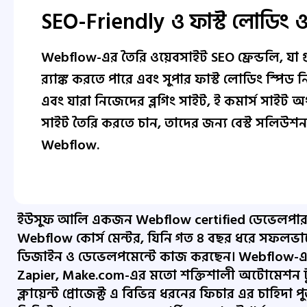
SEO-Friendly ও ফাস্ট লোডিং 
Webflow-এর তৈরি ওয়েবসাইট SEO ফ্রেন্ডলি, যা
র‍্যাঙ্ক করতে পারে এবং সুপার ফাস্ট লোডিং স্পিড ন
এবং যারা নিজেদের ব্লগিং সাইট, ই কমার্স সাইট
সাইট তৈরি করতে চান, তাদের জন্য বেস্ট সলিউশনই
Webflow.
ইউসুফ আলি একজন Webflow certified ডেভেলপা
Webflow কোর্স মেন্টর, যিনি গত ৪ বছর ধরে সফলভা
ডিজাইন ও ডেভেলপমেন্টে কাজ করছেন। Webflow-এর
Zapier, Make.com-এর মতো শক্তিশালী অটোমেশন টু
ক্লায়েন্ট প্রোজেক্ট এ বিভিন্ন ধরনের ফিচার এর চাহিদা প