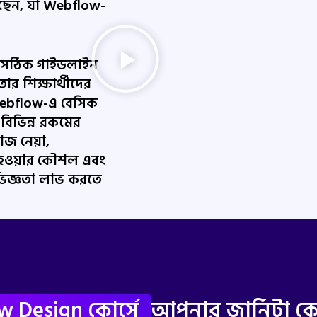
েছেন, যা Webflow-
য সঠিক গাইডলাইন
তার শিক্ষার্থীদের
 Webflow-এ বেসিক
বিভিন্ন রকমের
কাজ নেয়া,
ফল হওয়ার কৌশল এবং
 অভিজ্ঞতা লাভ করতে
 Design কোর্সে
আপনার জার্নিটা ক