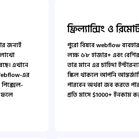
ফ্রিল্যান্সিং ও রি
ার জন্যই
পুরো বিষবে webflow ব্যবহা
 লাখো
লক্ষ ৬৮ হাজার+ এবং বেশি
রছে। এখানে
তার মানে এর চাহিদা ইন্টারন
 Webflow-এর
স্কিল থাকলে আপনি আন্তর্জাতিক
ই পিক্সেল-
পারবেন অথবা জব করতে পারব
র ফলে
প্রতি মাসে $1000+ ইনকাম কর