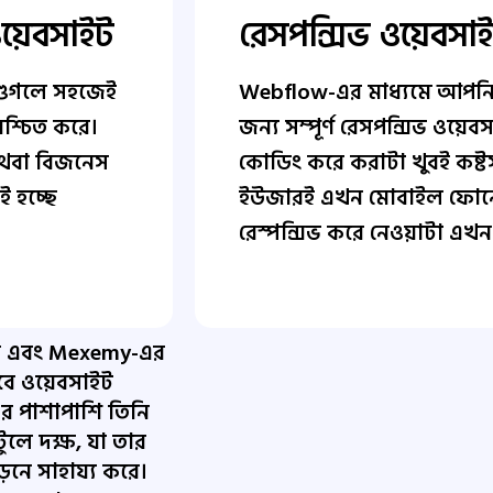
ওয়েবসাইট
রেসপন্সিভ ওয়েবসা
 গুগলে সহজেই
Webflow-এর মাধ্যমে আপনি 
িশ্চিত করে।
জন্য সম্পূর্ণ রেসপন্সিভ ওয়
 অথবা বিজনেস
কোডিং করে করাটা খুবই কষ্টস
 হচ্ছে
ইউজারই এখন মোবাইল ফোনে
রেস্পন্সিভ করে নেওয়াটা এখন ম
র এবং Mexemy-এর
বে ওয়েবসাইট
 পাশাপাশি তিনি
লে দক্ষ, যা তার
ুড়নে সাহায্য করে।