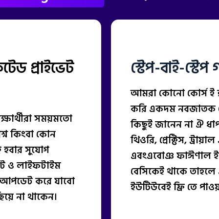
টেড প্রাইভেট
স্টেপ-বাই-স্টেপ
আমরা কোনো কোর্স ই হ
করি একদম নবজাতক স্ট
শিক্ষার্থীরা সময়মতো
কিছুই জানেন না ঐ ধা
শ্ন কিংবা কোন
থিওরি, প্রেক্টিস, ট্রায়
ট হবার সুযোগ
এবংএবোঞ ফাঈণাল ইমপ্ল
েট ও লাইফটাইম
বেসিকেই থাকে তাহলে 
ে আপডেট করে যাবো
ইউটিউবেই ফ্রি তে পাওয়
ছিয়ে না থাকেন।